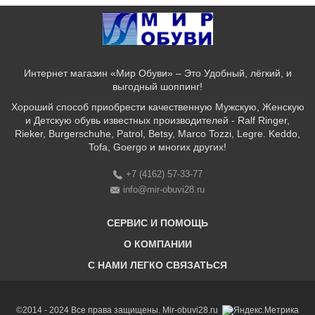
Интернет магазин «Мир Обуви» – Это Удобный, лёгкий, и
выгодный шоппинг!
Хороший способ приобрести качественную Мужскую, Женскую
и Детскую обувь известных производителей - Ralf Ringer,
Rieker, Burgerschuhe, Patrol, Betsy, Marco Tozzi, Legre. Keddo,
Tofa, Goergo и многих других!
+7 (4162) 57-33-77
info@mir-obuvi28.ru
СЕРВИС И ПОМОЩЬ
О КОМПАНИИ
C НАМИ ЛЕГКО СВЯЗАТЬСЯ
Бонусная программа
Оплата & Доставка & Обмен и возврат
О нас
Соответствие размеров
Бренды
©2014 - 2024 Все права защищены. Mir-obuvi28.ru