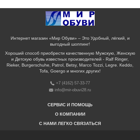
Интернет магазин «Мир Обуви» – Это Удобный, лёгкий, и
выгодный шоппинг!
Хороший способ приобрести качественную Мужскую, Женскую
и Детскую обувь известных производителей - Ralf Ringer,
Rieker, Burgerschuhe, Patrol, Betsy, Marco Tozzi, Legre. Keddo,
Tofa, Goergo и многих других!
+7 (4162) 57-33-77
info@mir-obuvi28.ru
СЕРВИС И ПОМОЩЬ
О КОМПАНИИ
C НАМИ ЛЕГКО СВЯЗАТЬСЯ
Бонусная программа
Оплата & Доставка & Обмен и возврат
О нас
Соответствие размеров