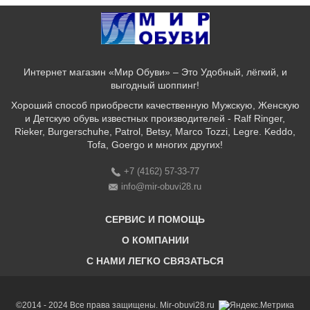
Интернет магазин «Мир Обуви» – Это Удобный, лёгкий, и
выгодный шоппинг!
Хороший способ приобрести качественную Мужскую, Женскую
и Детскую обувь известных производителей - Ralf Ringer,
Rieker, Burgerschuhe, Patrol, Betsy, Marco Tozzi, Legre. Keddo,
Tofa, Goergo и многих других!
+7 (4162) 57-33-77
info@mir-obuvi28.ru
СЕРВИС И ПОМОЩЬ
О КОМПАНИИ
C НАМИ ЛЕГКО СВЯЗАТЬСЯ
Бонусная программа
Оплата & Доставка & Обмен и возврат
О нас
Соответствие размеров
Бренды
©2014 - 2024 Все права защищены. Mir-obuvi28.ru