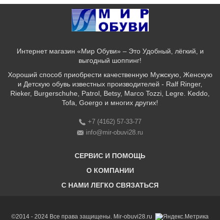
Интернет магазин «Мир Обуви» – Это Удобный, лёгкий, и
выгодный шоппинг!
Хороший способ приобрести качественную Мужскую, Женскую
и Детскую обувь известных производителей - Ralf Ringer,
Rieker, Burgerschuhe, Patrol, Betsy, Marco Tozzi, Legre. Keddo,
Tofa, Goergo и многих других!
+7 (4162) 57-33-77
info@mir-obuvi28.ru
СЕРВИС И ПОМОЩЬ
О КОМПАНИИ
C НАМИ ЛЕГКО СВЯЗАТЬСЯ
Бонусная программа
Оплата & Доставка & Обмен и возврат
О нас
Соответствие размеров
Бренды
©2014 - 2024 Все права защищены. Mir-obuvi28.ru