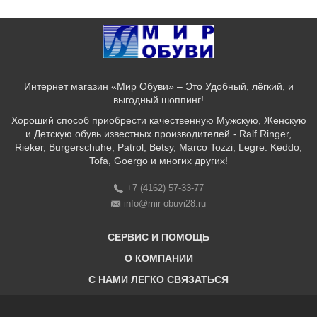
Интернет магазин «Мир Обуви» – Это Удобный, лёгкий, и
выгодный шоппинг!
Хороший способ приобрести качественную Мужскую, Женскую
и Детскую обувь известных производителей - Ralf Ringer,
Rieker, Burgerschuhe, Patrol, Betsy, Marco Tozzi, Legre. Keddo,
Tofa, Goergo и многих других!
+7 (4162) 57-33-77
info@mir-obuvi28.ru
СЕРВИС И ПОМОЩЬ
О КОМПАНИИ
C НАМИ ЛЕГКО СВЯЗАТЬСЯ
Бонусная программа
Оплата & Доставка & Обмен и возврат
О нас
Соответствие размеров