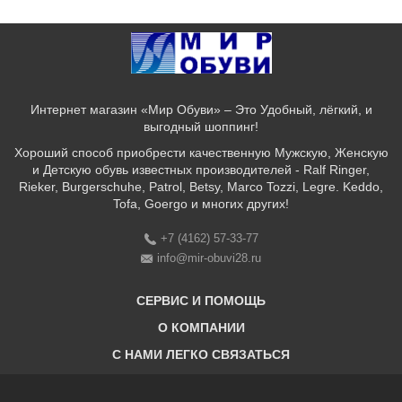
Интернет магазин «Мир Обуви» – Это Удобный, лёгкий, и
выгодный шоппинг!
Хороший способ приобрести качественную Мужскую, Женскую
и Детскую обувь известных производителей - Ralf Ringer,
Rieker, Burgerschuhe, Patrol, Betsy, Marco Tozzi, Legre. Keddo,
Tofa, Goergo и многих других!
+7 (4162) 57-33-77
info@mir-obuvi28.ru
СЕРВИС И ПОМОЩЬ
О КОМПАНИИ
C НАМИ ЛЕГКО СВЯЗАТЬСЯ
Бонусная программа
Оплата & Доставка & Обмен и возврат
О нас
Соответствие размеров