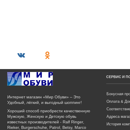
СЕРВИС И 
Бонусная пр
Интернет магазин «Мир Обуви» – Это
Оплата & До
Удобный, лёгкий, и выгодный шоппинг!
Соответстви
Хороший способ приобрести качественную
Мужскую, Женскую и Детскую обувь
Адреса мага
известных производителей - Ralf Ringer,
История ком
Rieker, Burgerschuhe, Patrol, Betsy, Marco