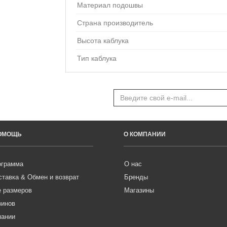
Материал подошвы
Страна производитель
Высота каблука
Тип каблука
ПОМОЩЬ
О КОМПАНИИ
ограмма
О нас
ставка & Обмен и возврат
Бренды
е размеров
Магазины
зинов
пании