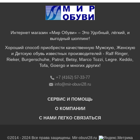
Интернет магазин «Мир Обуви» – Это Удобный, лёгкий, и
выгодный шоппинг!
Хороший способ приобрести качественную Мужскую, Женскую
и Детскую обувь известных производителей - Ralf Ringer,
Rieker, Burgerschuhe, Patrol, Betsy, Marco Tozzi, Legre. Keddo,
Tofa, Goergo и многих других!
+7 (4162) 57-33-77
info@mir-obuvi28.ru
СЕРВИС И ПОМОЩЬ
О КОМПАНИИ
C НАМИ ЛЕГКО СВЯЗАТЬСЯ
Бонусная программа
Оплата & Доставка & Обмен и возврат
О нас
Соответствие размеров
Бренды
©2014 - 2024 Все права защищены. Mir-obuvi28.ru