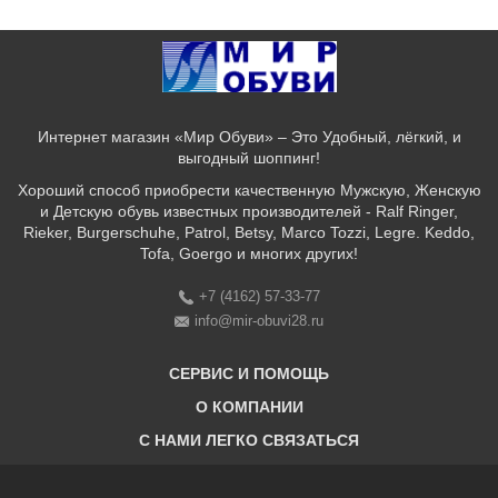
Интернет магазин «Мир Обуви» – Это Удобный, лёгкий, и
выгодный шоппинг!
Хороший способ приобрести качественную Мужскую, Женскую
и Детскую обувь известных производителей - Ralf Ringer,
Rieker, Burgerschuhe, Patrol, Betsy, Marco Tozzi, Legre. Keddo,
Tofa, Goergo и многих других!
+7 (4162) 57-33-77
info@mir-obuvi28.ru
СЕРВИС И ПОМОЩЬ
О КОМПАНИИ
C НАМИ ЛЕГКО СВЯЗАТЬСЯ
Бонусная программа
Оплата & Доставка & Обмен и возврат
О нас
Соответствие размеров