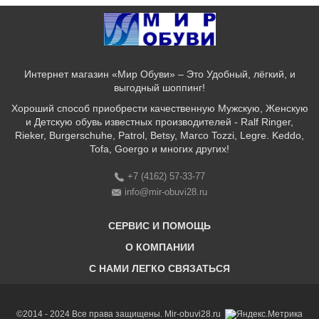
Интернет магазин «Мир Обуви» – Это Удобный, лёгкий, и
выгодный шоппинг!
Хороший способ приобрести качественную Мужскую, Женскую
и Детскую обувь известных производителей - Ralf Ringer,
Rieker, Burgerschuhe, Patrol, Betsy, Marco Tozzi, Legre. Keddo,
Tofa, Goergo и многих других!
+7 (4162) 57-33-77
info@mir-obuvi28.ru
СЕРВИС И ПОМОЩЬ
О КОМПАНИИ
C НАМИ ЛЕГКО СВЯЗАТЬСЯ
Бонусная программа
Оплата & Доставка & Обмен и возврат
О нас
Соответствие размеров
Бренды
©2014 - 2024 Все права защищены. Mir-obuvi28.ru