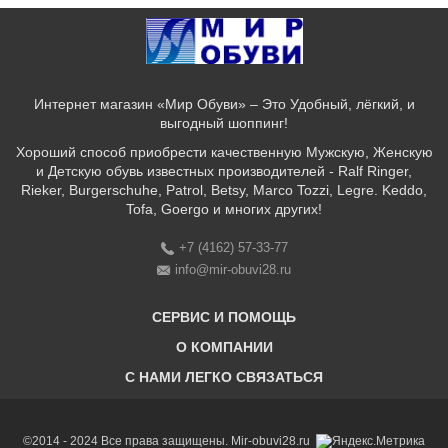
Интернет магазин «Мир Обуви» – Это Удобный, лёгкий, и
выгодный шоппинг!
Хороший способ приобрести качественную Мужскую, Женскую
и Детскую обувь известных производителей - Ralf Ringer,
Rieker, Burgerschuhe, Patrol, Betsy, Marco Tozzi, Legre. Keddo,
Tofa, Goergo и многих других!
+7 (4162) 57-33-77
info@mir-obuvi28.ru
СЕРВИС И ПОМОЩЬ
О КОМПАНИИ
C НАМИ ЛЕГКО СВЯЗАТЬСЯ
Бонусная программа
Оплата & Доставка & Обмен и возврат
О нас
Соответствие размеров
Бренды
©2014 - 2024 Все права защищены. Mir-obuvi28.ru