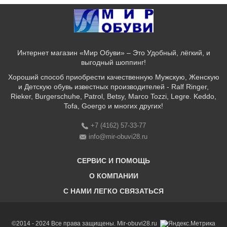
Интернет магазин «Мир Обуви» – Это Удобный, лёгкий, и
выгодный шоппинг!
Хороший способ приобрести качественную Мужскую, Женскую
и Детскую обувь известных производителей - Ralf Ringer,
Rieker, Burgerschuhe, Patrol, Betsy, Marco Tozzi, Legre. Keddo,
Tofa, Goergo и многих других!
+7 (4162) 57-33-77
info@mir-obuvi28.ru
СЕРВИС И ПОМОЩЬ
О КОМПАНИИ
C НАМИ ЛЕГКО СВЯЗАТЬСЯ
Бонусная программа
Оплата & Доставка & Обмен и возврат
О нас
Соответствие размеров
Бренды
©2014 - 2024 Все права защищены. Mir-obuvi28.ru