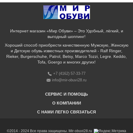
Интернет магазин «Мир Обуви» – Это Удобный, лёгкий, и
выгодный шоппинг!
Хороший способ приобрести качественную Мужскую, Женскую
и Детскую обувь известных производителей - Ralf Ringer,
Rieker, Burgerschuhe, Patrol, Betsy, Marco Tozzi, Legre. Keddo,
Tofa, Goergo и многих других!
+7 (4162) 57-33-77
info@mir-obuvi28.ru
СЕРВИС И ПОМОЩЬ
О КОМПАНИИ
C НАМИ ЛЕГКО СВЯЗАТЬСЯ
Бонусная программа
Оплата & Доставка & Обмен и возврат
О нас
Соответствие размеров
Бренды
©2014 - 2024 Все права защищены. Mir-obuvi28.ru