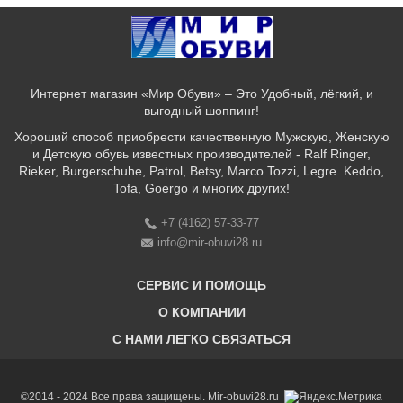
Интернет магазин «Мир Обуви» – Это Удобный, лёгкий, и
выгодный шоппинг!
Хороший способ приобрести качественную Мужскую, Женскую
и Детскую обувь известных производителей - Ralf Ringer,
Rieker, Burgerschuhe, Patrol, Betsy, Marco Tozzi, Legre. Keddo,
Tofa, Goergo и многих других!
+7 (4162) 57-33-77
info@mir-obuvi28.ru
СЕРВИС И ПОМОЩЬ
О КОМПАНИИ
C НАМИ ЛЕГКО СВЯЗАТЬСЯ
Бонусная программа
Оплата & Доставка & Обмен и возврат
О нас
Соответствие размеров
Бренды
©2014 - 2024 Все права защищены. Mir-obuvi28.ru