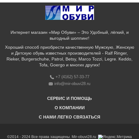
Интернет магазин «Мир Обуви» – Это Удобный, лёгкий, и
выгодный шоппинг!
Хороший способ приобрести качественную Мужскую, Женскую
и Детскую обувь известных производителей - Ralf Ringer,
Rieker, Burgerschuhe, Patrol, Betsy, Marco Tozzi, Legre. Keddo,
Tofa, Goergo и многих других!
+7 (4162) 57-33-77
info@mir-obuvi28.ru
СЕРВИС И ПОМОЩЬ
О КОМПАНИИ
C НАМИ ЛЕГКО СВЯЗАТЬСЯ
Бонусная программа
Оплата & Доставка & Обмен и возврат
О нас
Соответствие размеров
Бренды
©2014 - 2024 Все права защищены. Mir-obuvi28.ru