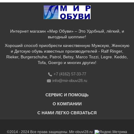
Интернет магазин «Мир Обуви» – Это Удобный, лёгкий, и
выгодный шоппинг!
Хороший способ приобрести качественную Мужскую, Женскую
и Детскую обувь известных производителей - Ralf Ringer,
Rieker, Burgerschuhe, Patrol, Betsy, Marco Tozzi, Legre. Keddo,
Tofa, Goergo и многих других!
+7 (4162) 57-33-77
info@mir-obuvi28.ru
СЕРВИС И ПОМОЩЬ
О КОМПАНИИ
C НАМИ ЛЕГКО СВЯЗАТЬСЯ
Бонусная программа
Оплата & Доставка & Обмен и возврат
О нас
Соответствие размеров
Бренды
©2014 - 2024 Все права защищены. Mir-obuvi28.ru