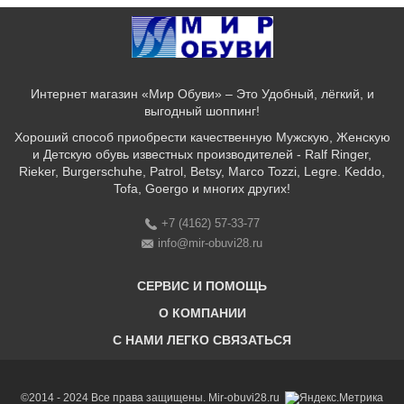
Интернет магазин «Мир Обуви» – Это Удобный, лёгкий, и
выгодный шоппинг!
Хороший способ приобрести качественную Мужскую, Женскую
и Детскую обувь известных производителей - Ralf Ringer,
Rieker, Burgerschuhe, Patrol, Betsy, Marco Tozzi, Legre. Keddo,
Tofa, Goergo и многих других!
+7 (4162) 57-33-77
info@mir-obuvi28.ru
СЕРВИС И ПОМОЩЬ
О КОМПАНИИ
C НАМИ ЛЕГКО СВЯЗАТЬСЯ
Бонусная программа
Оплата & Доставка & Обмен и возврат
О нас
Соответствие размеров
Бренды
©2014 - 2024 Все права защищены. Mir-obuvi28.ru