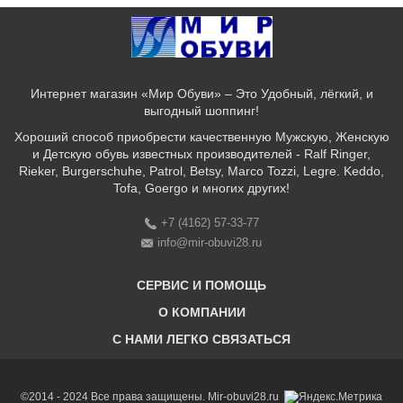
Интернет магазин «Мир Обуви» – Это Удобный, лёгкий, и
выгодный шоппинг!
Хороший способ приобрести качественную Мужскую, Женскую
и Детскую обувь известных производителей - Ralf Ringer,
Rieker, Burgerschuhe, Patrol, Betsy, Marco Tozzi, Legre. Keddo,
Tofa, Goergo и многих других!
+7 (4162) 57-33-77
info@mir-obuvi28.ru
СЕРВИС И ПОМОЩЬ
О КОМПАНИИ
C НАМИ ЛЕГКО СВЯЗАТЬСЯ
Бонусная программа
Оплата & Доставка & Обмен и возврат
О нас
Соответствие размеров
Бренды
©2014 - 2024 Все права защищены. Mir-obuvi28.ru