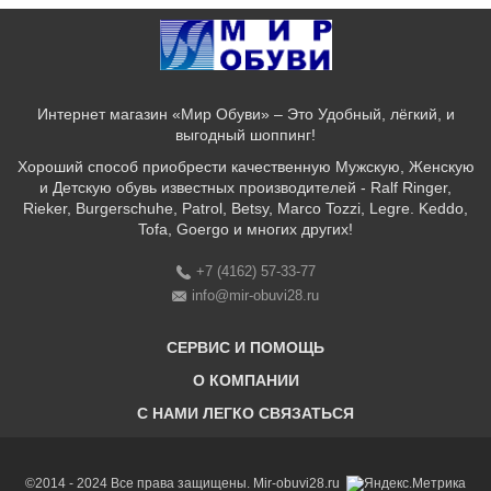
Интернет магазин «Мир Обуви» – Это Удобный, лёгкий, и
выгодный шоппинг!
Хороший способ приобрести качественную Мужскую, Женскую
и Детскую обувь известных производителей - Ralf Ringer,
Rieker, Burgerschuhe, Patrol, Betsy, Marco Tozzi, Legre. Keddo,
Tofa, Goergo и многих других!
+7 (4162) 57-33-77
info@mir-obuvi28.ru
СЕРВИС И ПОМОЩЬ
О КОМПАНИИ
C НАМИ ЛЕГКО СВЯЗАТЬСЯ
Бонусная программа
Оплата & Доставка & Обмен и возврат
О нас
Соответствие размеров
Бренды
©2014 - 2024 Все права защищены. Mir-obuvi28.ru