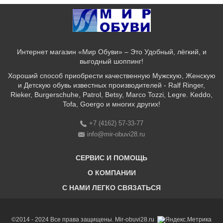
Интернет магазин «Мир Обуви» – Это Удобный, лёгкий, и
выгодный шоппинг!
Хороший способ приобрести качественную Мужскую, Женскую
и Детскую обувь известных производителей - Ralf Ringer,
Rieker, Burgerschuhe, Patrol, Betsy, Marco Tozzi, Legre. Keddo,
Tofa, Goergo и многих других!
+7 (4162) 57-33-77
info@mir-obuvi28.ru
СЕРВИС И ПОМОЩЬ
О КОМПАНИИ
C НАМИ ЛЕГКО СВЯЗАТЬСЯ
Бонусная программа
Оплата & Доставка & Обмен и возврат
О нас
Соответствие размеров
Бренды
©2014 - 2024 Все права защищены. Mir-obuvi28.ru