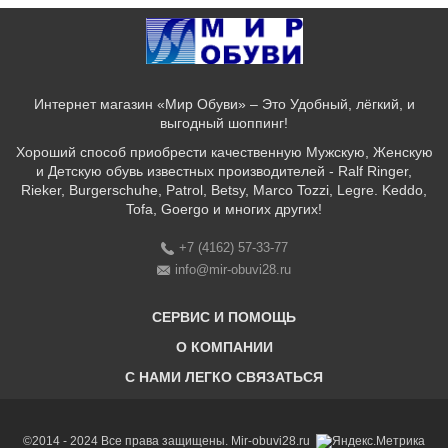
Интернет магазин «Мир Обуви» – Это Удобный, лёгкий, и
выгодный шоппинг!
Хороший способ приобрести качественную Мужскую, Женскую
и Детскую обувь известных производителей - Ralf Ringer,
Rieker, Burgerschuhe, Patrol, Betsy, Marco Tozzi, Legre. Keddo,
Tofa, Goergo и многих других!
+7 (4162) 57-33-77
info@mir-obuvi28.ru
СЕРВИС И ПОМОЩЬ
О КОМПАНИИ
C НАМИ ЛЕГКО СВЯЗАТЬСЯ
Бонусная программа
Оплата & Доставка & Обмен и возврат
О нас
Соответствие размеров
Бренды
©2014 - 2024 Все права защищены. Mir-obuvi28.ru