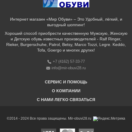
Интернет магазин «Мир Обуви» – Это Удобный, лёгкий, и
выгодный шоппинг!
Хороший способ приобрести качественную Мужскую, Женскую
и Детскую обувь известных производителей - Ralf Ringer,
Rieker, Burgerschuhe, Patrol, Betsy, Marco Tozzi, Legre. Keddo,
Tofa, Goergo и многих других!
+7 (4162) 57-33-77
info@mir-obuvi28.ru
СЕРВИС И ПОМОЩЬ
О КОМПАНИИ
C НАМИ ЛЕГКО СВЯЗАТЬСЯ
Бонусная программа
Оплата & Доставка & Обмен и возврат
О нас
Соответствие размеров
Бренды
©2014 - 2024 Все права защищены. Mir-obuvi28.ru
Адреса магазинов
Магазины
История компании