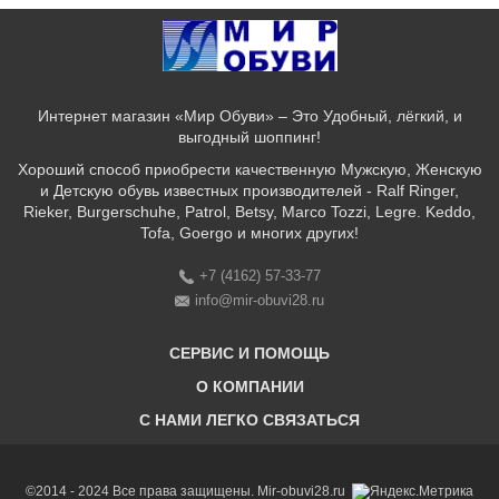
Интернет магазин «Мир Обуви» – Это Удобный, лёгкий, и
выгодный шоппинг!
Хороший способ приобрести качественную Мужскую, Женскую
и Детскую обувь известных производителей - Ralf Ringer,
Rieker, Burgerschuhe, Patrol, Betsy, Marco Tozzi, Legre. Keddo,
Tofa, Goergo и многих других!
+7 (4162) 57-33-77
info@mir-obuvi28.ru
СЕРВИС И ПОМОЩЬ
О КОМПАНИИ
C НАМИ ЛЕГКО СВЯЗАТЬСЯ
Бонусная программа
Оплата & Доставка & Обмен и возврат
О нас
Соответствие размеров
Бренды
©2014 - 2024 Все права защищены. Mir-obuvi28.ru