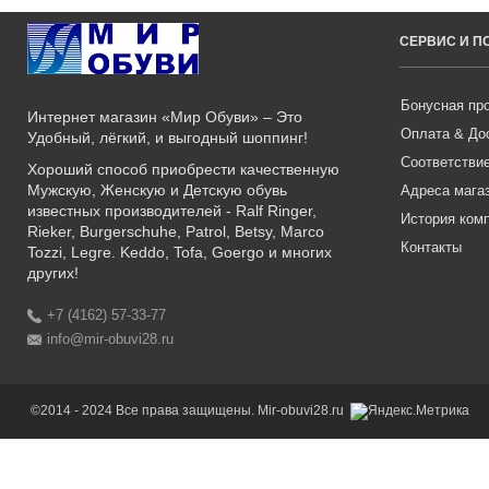
СЕРВИС И 
Бонусная пр
Интернет магазин «Мир Обуви» – Это
Оплата & До
Удобный, лёгкий, и выгодный шоппинг!
Соответстви
Хороший способ приобрести качественную
Мужскую, Женскую и Детскую обувь
Адреса мага
известных производителей - Ralf Ringer,
История ком
Rieker, Burgerschuhe, Patrol, Betsy, Marco
Контакты
Tozzi, Legre. Keddo, Tofa, Goergo и многих
других!
+7 (4162) 57-33-77
info@mir-obuvi28.ru
©2014 - 2024 Все права защищены. Mir-obuvi28.ru