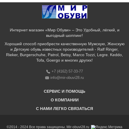
Интернет магазин «Мир Обуви» – Это Удобный, лёгкий, и
выгодный шоппинг!
Хороший способ приобрести качественную Мужскую, Женскую
и Детскую обувь известных производителей - Ralf Ringer,
Rieker, Burgerschuhe, Patrol, Betsy, Marco Tozzi, Legre. Keddo,
Tofa, Goergo и многих других!
+7 (4162) 57-33-77
info@mir-obuvi28.ru
СЕРВИС И ПОМОЩЬ
О КОМПАНИИ
C НАМИ ЛЕГКО СВЯЗАТЬСЯ
Бонусная программа
Оплата & Доставка & Обмен и возврат
О нас
Соответствие размеров
Бренды
©2014 - 2024 Все права защищены. Mir-obuvi28.ru