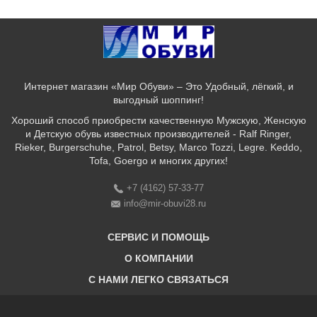
Интернет магазин «Мир Обуви» – Это Удобный, лёгкий, и
выгодный шоппинг!
Хороший способ приобрести качественную Мужскую, Женскую
и Детскую обувь известных производителей - Ralf Ringer,
Rieker, Burgerschuhe, Patrol, Betsy, Marco Tozzi, Legre. Keddo,
Tofa, Goergo и многих других!
+7 (4162) 57-33-77
info@mir-obuvi28.ru
СЕРВИС И ПОМОЩЬ
О КОМПАНИИ
C НАМИ ЛЕГКО СВЯЗАТЬСЯ
Бонусная программа
Оплата & Доставка & Обмен и возврат
О нас
Соответствие размеров